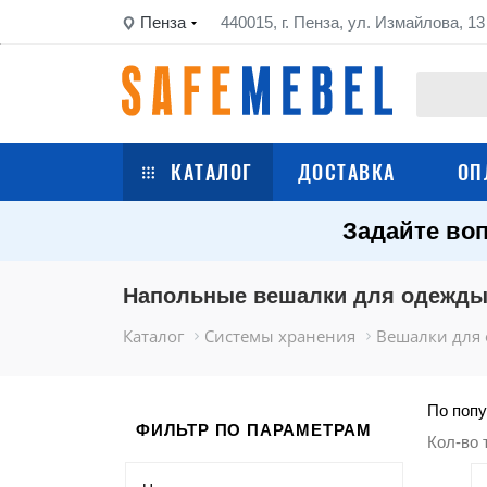
Пенза
440015, г. Пенза, ул. Измайлова, 13
КАТАЛОГ
ДОСТАВКА
ОП
Задайте воп
Сейфы
Шкафы металлические
Напольные вешалки для одежд
Каталог
Системы хранения
Вешалки для
Стеллажи металлические
Верстаки
По попу
ФИЛЬТР ПО ПАРАМЕТРАМ
Кол-во 
Тележки