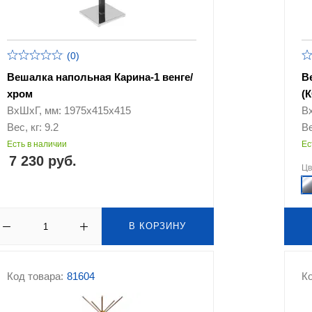
(0)
Вешалка напольная Карина-1 венге/
В
хром
(
ВхШхГ, мм: 1975х415х415
В
Вес, кг: 9.2
Ве
Есть в наличии
Ес
7 230 руб.
Ц
В КОРЗИНУ
Код товара:
81604
Ко