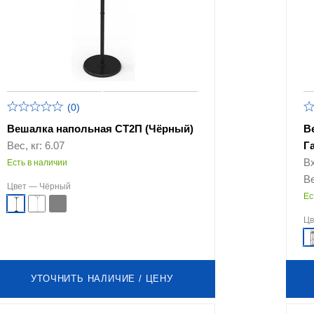
(0)
Вешалка напольная СТ2П (Чёрный)
В
Вес, кг: 6.07
Г
В
Есть в наличии
Ве
Цвет —
Чёрный
Ес
Ц
УТОЧНИТЬ НАЛИЧИЕ / ЦЕНУ