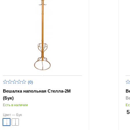
(0)
Вешалка напольная Стелла-2М
В
(Бук)
Ве
Есть в наличии
Ес
5
Цвет —
Бук