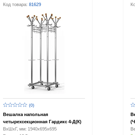
Код товара:
81629
Ко
(0)
Вешалка напольная
В
четырехсекционная Гардикс 4-Д(К)
(
ВхШхГ, мм: 1940х695х695
Ве