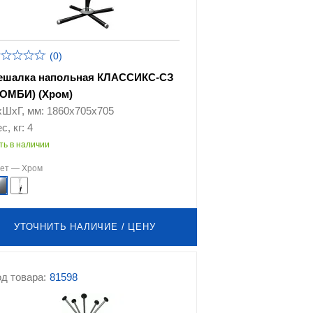
(0)
ешалка напольная КЛАССИКС-СЗ
КОМБИ) (Хром)
хШхГ, мм: 1860х705х705
с, кг: 4
ть в наличии
вет —
Хром
УТОЧНИТЬ НАЛИЧИЕ / ЦЕНУ
д товара:
81598