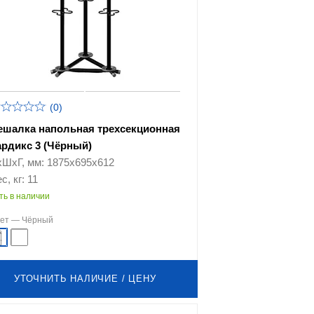
(0)
ешалка напольная трехсекционная
ардикс 3 (Чёрный)
хШхГ, мм: 1875х695х612
с, кг: 11
ть в наличии
вет —
Чёрный
УТОЧНИТЬ НАЛИЧИЕ / ЦЕНУ