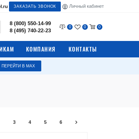
Личный кабинет
l.ru
ЗАКАЗАТЬ ЗВОНОК
8 (800) 550-14-99
0
0
0
8 (495) 740-22-23
ИКАМ
КОМПАНИЯ
КОНТАКТЫ
ПЕРЕЙТИ В МАХ
и
Шкафы для обуви
ды
Прочие системы хранения
3
4
5
6