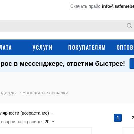
Скачать прайс
info@safemebe
ЛАТА
УСЛУГИ
ПОКУПАТЕЛЯМ
ОПТОВ
рос в мессенджере, ответим быстрее!
Гардеробные системы
Этажерки для обув
ы
Полки навесные настенные
Вешалки для одеж
 одежды
Напольные вешалки
лярности (возрастание)
1
2
товаров на странице
20