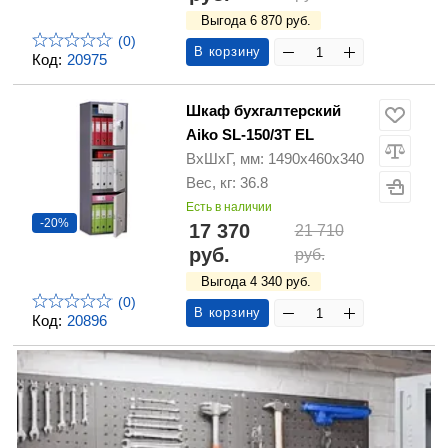
Выгода 6 870 руб.
(0)
В корзину
Код:
20975
Шкаф бухгалтерский
Aiko SL-150/3T EL
ВхШхГ, мм: 1490х460х340
Вес, кг: 36.8
Есть в наличии
-20%
17 370
21 710
руб.
руб.
Выгода 4 340 руб.
(0)
В корзину
Код:
20896