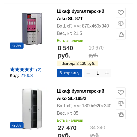
Шкаф бухгалтерский
Aiko SL-87T
ВхШхГ, мм: 870х460х340
Вес, кг: 21.5
Есть в наличии
-20%
8 540
10 670
руб.
руб.
Выгода 2 130 руб.
(2)
В корзину
Код:
21003
Шкаф бухгалтерский
Aiko SL-185/2
ВхШхГ, мм: 1800х920х340
Вес, кг: 85
Есть в наличии
-20%
27 470
34 340
руб.
руб.