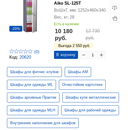
Aiko SL-125T
ВхШхГ, мм: 1252х460х340
Вес, кг: 28
Есть в наличии
-20%
10 180
12 730
руб.
руб.
Выгода 2 550 руб.
(0)
В корзину
Код:
20620
Шкафы для фитнес клубов
Шкафы АМ
Шкафы для одежды WL
Огнестойкие картотеки
Шкафы архивные Практик
Шкафы купе металлические
Шкафы для одежды MLH
Шкафы для рабочей одежды
Внутреннее наполнение для шкафов