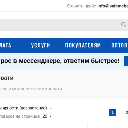
Скачать прайс
info@safemebe
ЛАТА
УСЛУГИ
ПОКУПАТЕЛЯМ
ОПТОВ
рос в мессенджере, ответим быстрее!
Одноярусные
Двухъярусные
металлические кровати
металлические кро
овати
Армейские металлические
Кровати для гостин
кровати
отелей
сные металлические кровати
Металлические кровати
Детские металличе
для рабочих
кровати
лярности (возрастание)
Раскладушки
Матрасы
1
2
товаров на странице
20