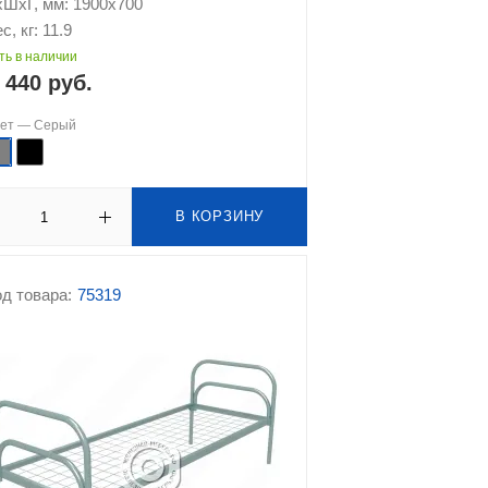
хШхГ, мм: 1900х700
с, кг: 11.9
ть в наличии
 440 руб.
вет —
Серый
В КОРЗИНУ
д товара:
75319