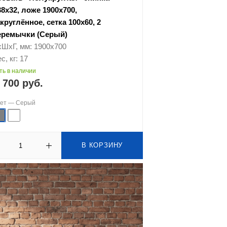
38х32, ложе 1900х700,
круглённое, сетка 100х60, 2
еремычки (Серый)
хШхГ, мм: 1900х700
с, кг: 17
ть в наличии
 700 руб.
вет —
Серый
В КОРЗИНУ