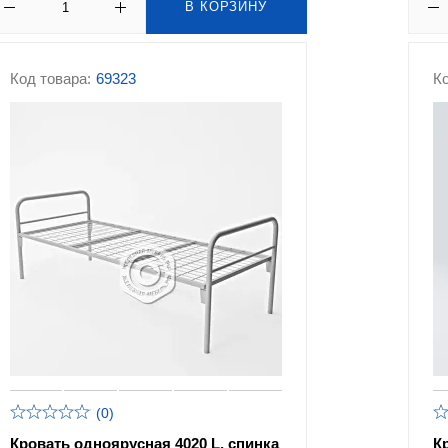
В КОРЗИНУ
Код товара:
69323
Ко
(0)
Кровать одноярусная 4020 L, спинка
К