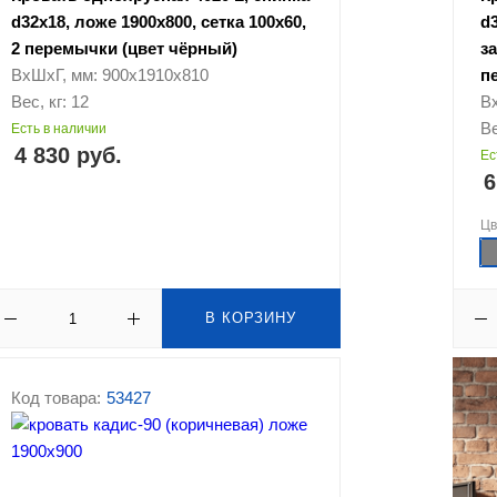
d32х18, ложе 1900х800, сетка 100х60,
d
2 перемычки (цвет чёрный)
за
ВхШхГ, мм: 900х1910х810
п
Вес, кг: 12
В
Ве
Есть в наличии
4 830 руб.
Ес
6
Ц
В КОРЗИНУ
Код товара:
53427