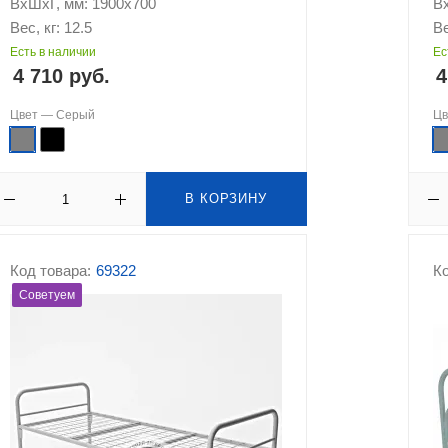
ВхШхГ, мм: 1900х700
В
Вес, кг: 12.5
Ве
Есть в наличии
Ес
4 710 руб.
4
Цвет —
Серый
Ц
В КОРЗИНУ
Код товара:
69322
Ко
Советуем