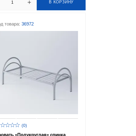
В КОРЗИНУ
д товара:
36972
(0)
ровать «Полукруглая» спинка