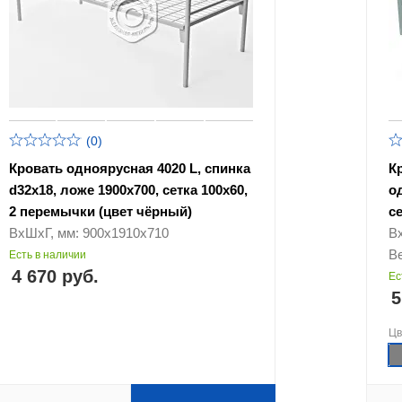
(0)
Кровать одноярусная 4020 L, спинка
К
d32х18, ложе 1900х700, сетка 100х60,
о
2 перемычки (цвет чёрный)
с
ВхШхГ, мм: 900х1910х710
В
Ве
Есть в наличии
4 670 руб.
Ес
5
Ц