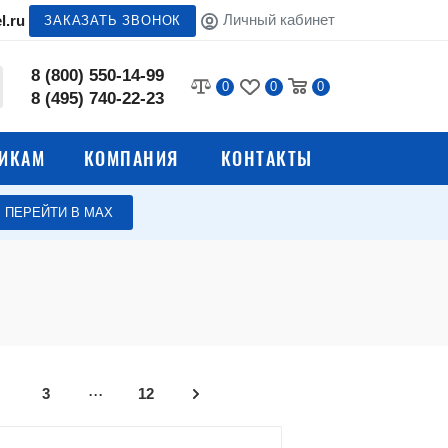
Личный кабинет
l.ru
ЗАКАЗАТЬ ЗВОНОК
8 (800) 550-14-99
0
0
0
8 (495) 740-22-23
ИКАМ
КОМПАНИЯ
КОНТАКТЫ
ПЕРЕЙТИ В МАХ
Кровати для хостела
вати
иц и
Металлические кровати для
общежитий
ские
Кровати с металлической
сеткой
Аксессуары для
...
3
12
металлических кроватей