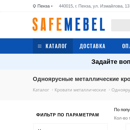
Пенза
440015, г. Пенза, ул. Измайлова, 13
КАТАЛОГ
ДОСТАВКА
ОП
Задайте воп
Сейфы
Шкафы металлические
Одноярусные металлические кр
Каталог
Кровати металлические
Однояру
Стеллажи металлические
Верстаки
По попу
ФИЛЬТР ПО ПАРАМЕТРАМ
Кол-во 
Тележки