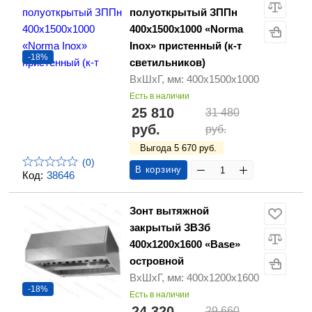
полуоткрытый ЗППн
400х1500х1000 «Norma
Inox» пристенный (к-т
-18%
светильников)
ВхШхГ, мм: 400х1500х1000
Есть в наличии
25 810
31 480
руб.
руб.
Выгода 5 670 руб.
(0)
В корзину
Код:
38646
Зонт вытяжной
закрытый ЗВЗб
400х1200х1600 «Base»
островной
ВхШхГ, мм: 400х1200х1600
-18%
Есть в наличии
24 320
29 660